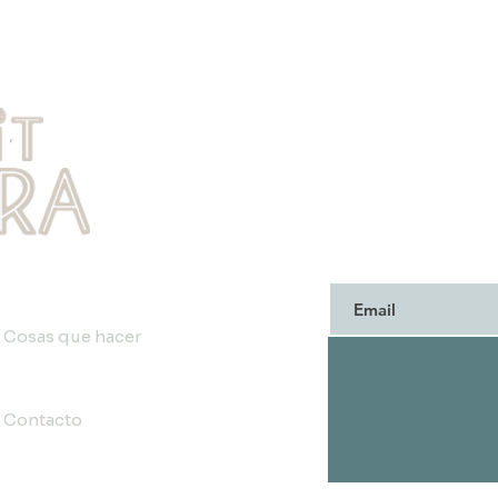
Chiquita Glamping
Trad
Unen
¡Manténgase actua
tendencias de ec
privilegiados para
Cosas que hacer
Contacto