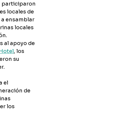
 participaron 
s locales de 
 a ensamblar 
rinas locales 
ón.
s al apoyo de 
 Hotel
, los 
eron su 
r.
 el 
neración de 
inas 
r los 