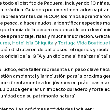
 todo el distrito de Paquera, incluyendo 10 niñas,
ia práctica. Guiados por experimentados capitane
 representantes de FECOP, los niños aprendieron
e pesca, a hacer nudos, a identificar especies ma
importancia de la pesca responsable con devoluci
o de aprendizaje, risas y mucha inspiración. Gracia
tures
, 
Hotel Isla Chiquita
 y
 Tortuga Vida Boutique
ién disfrutaron de deliciosos refrigerios y recibi
oficial de la IGFA y un diploma al finalizar el talle
lúdico, este taller representa un paso clave hacia
estión ambiental y la inclusión para la próxima ge
crar directamente a los jóvenes en prácticas mar
DEJ busca generar un impacto duradero y fortalece
munidad con su patrimonio natural.
mienzo. Las próximas actividades incluyen: