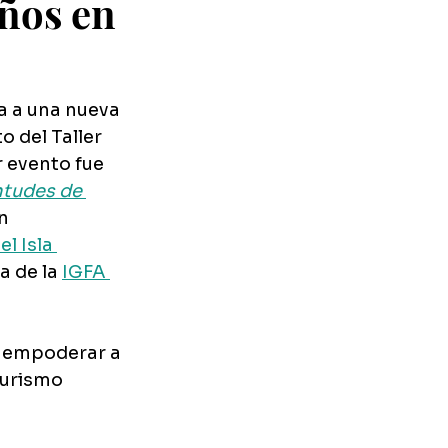
iños en
a a una nueva 
 del Taller 
 evento fue 
ntudes de 
n 
l Isla 
 de la 
IGFA 
ra empoderar a 
turismo 