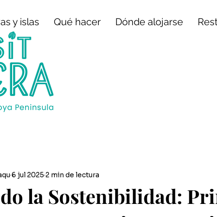
as y islas
Qué hacer
Dónde alojarse
Res
aqu
6 jul 2025
2 min de lectura
o la Sostenibilidad: Pr