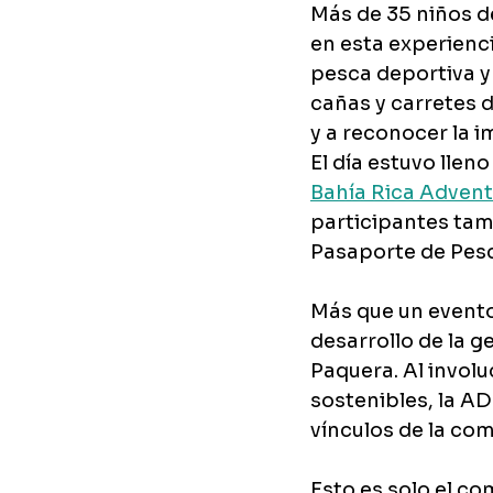
Más de 35 niños de
en esta experienc
pesca deportiva y
cañas y carretes d
y a reconocer la 
El día estuvo llen
Bahía Rica Adven
participantes tamb
Pasaporte de Pesca 
Más que un evento 
desarrollo de la g
Paquera. Al involu
sostenibles, la A
vínculos de la co
Esto es solo el co