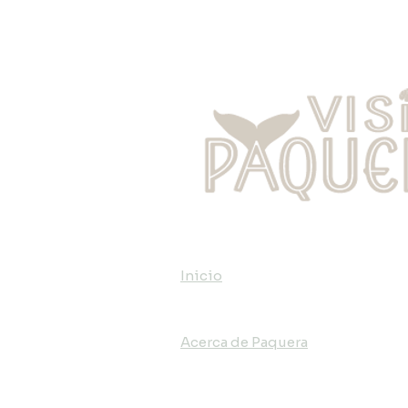
los Gigantes del Golfo:
Temporada de Ballenas
Jorobadas
Inicio
Acerca de Paquera