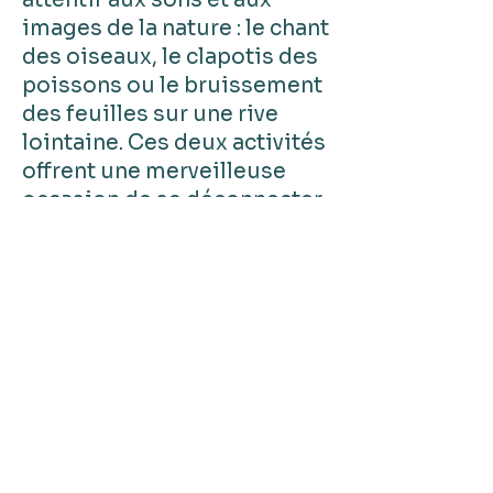
attentif aux sons et aux
images de la nature : le chant
des oiseaux, le clapotis des
poissons ou le bruissement
des feuilles sur une rive
lointaine. Ces deux activités
offrent une merveilleuse
occasion de se déconnecter
du tumulte du quotidien et
de se reconnecter à la
nature.
Que vous soyez en quête
d'aventure ou de détente, le
kayak et le paddle dans le
golfe de Nicoya au Costa
Rica sont le moyen idéal
d'explorer cette magnifique