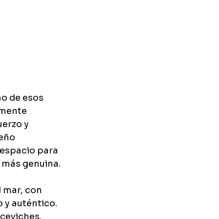
no de esos 
amente 
erzo y 
eño 
 espacio para 
a más genuina.
 mar, con 
 y auténtico. 
ceviches, 