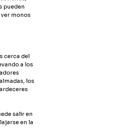
es pueden 
, ver monos 
s cerca del 
evando a los 
radores 
almadas, los 
tardeceres 
ede salir en 
ajarse en la 