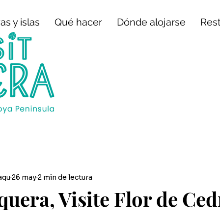
as y islas
Qué hacer
Dónde alojarse
Res
aqu
26 may
2 min de lectura
quera, Visite Flor de Ced