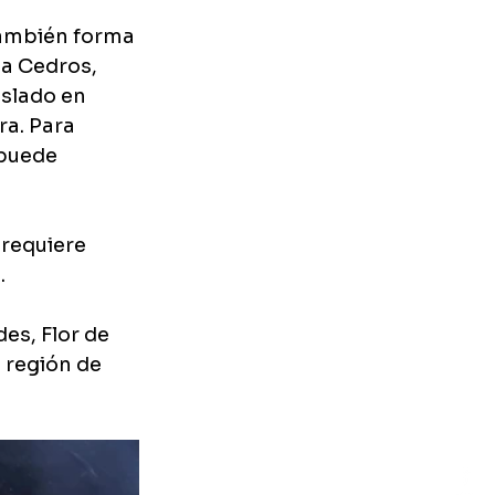
también forma 
la Cedros, 
aslado en 
ra. Para 
puede 
requiere 
.
es, Flor de 
 región de 