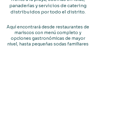
panaderías y servicios de catering
distribuidos por todo el distrito.
Aquí encontrará desde restaurantes de
mariscos con menú completo y
opciones gastronómicas de mayor
nivel, hasta pequeñas sodas familiares
que sirven platillos tradicionales
costarricenses. Y si se le antoja algo
como pizza, también la encontrará.
Ubicado a lo largo del Golfo de
Nicoya, los mariscos frescos son
naturalmente uno de los grandes
atractivos, con muchos lugares que
ofrecen pescado, ceviche,
camarones y otras especialidades
locales.